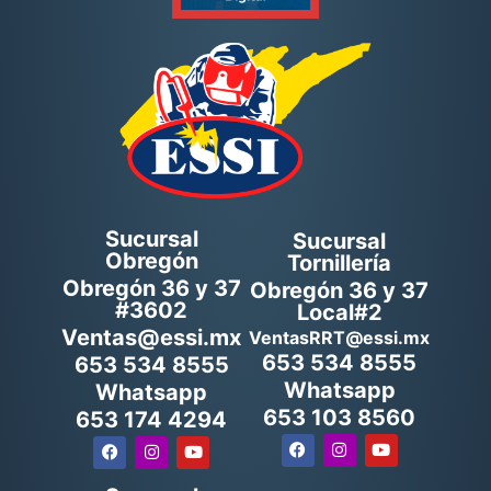
Sucursal
Sucursal
Obregón
Tornillería
Obregón 36 y 37
Obregón 36 y 37
#3602
Local#2
Ventas@essi.mx
VentasRRT@essi.mx
653 534 8555
653 534 8555
Whatsapp
Whatsapp
653 103 8560
653 174 4294